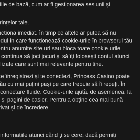
iile de bază, cum ar fi gestionarea sesiunii și
ințelor tale.
cționa imediat, în timp ce altele ar putea să nu
l în care funcționează cookie-urile în browserul tău
entru anumite site-uri sau bloca toate cookie-urile.
ontinua să joci jocuri și să îți folosești contul atunci
lizate care sunt mai relevante pentru tine.
te înregistrezi și te conectezi, Princess Casino poate
tău cu mai puțini pași pe care trebuie să îi repeți. În
e conectare fluide. Cookie-urile ajută, de asemenea, la
i și pagini de casier. Pentru a obține cea mai bună
rivat și de încredere.
informațiile atunci când ți se cere; dacă permiți