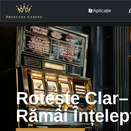
Aplicație
Rotește Clar–
Rămâi Înțelep