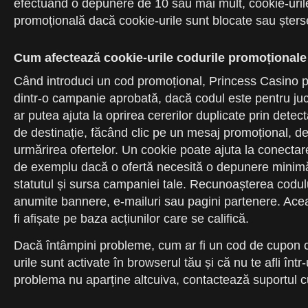
efectuând o depunere de 10 sau mai mult, cookie-urile
promoțională dacă cookie-urile sunt blocate sau șterse
Cum afectează cookie-urile codurile promoționale ș
Când introduci un cod promoțional, Princess Casino poa
dintr-o campanie aprobată, dacă codul este pentru jucă
ar putea ajuta la oprirea cererilor duplicate prin detec
de destinație, făcând clic pe un mesaj promoțional, des
urmărirea ofertelor. Un cookie poate ajuta la conectar
de exemplu dacă o ofertă necesită o depunere minimă de
statutul și sursa campaniei tale. Recunoașterea codului 
anumite bannere, e-mailuri sau pagini partenere. Aceast
fi afișate pe baza acțiunilor care se califică.
Dacă întâmpini probleme, cum ar fi un cod de cupon c
urile sunt activate în browserul tău și că nu te afli î
problema nu aparține altcuiva, contactează suportul cu