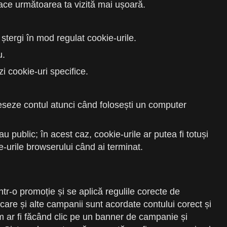
face următoarea ta vizită mai ușoară.
ștergi în mod regulat cookie-urile.
u.
i cookie-uri specifice.
ceseze contul atunci când folosești un computer
public; în acest caz, cookie-urile ar putea fi totuși
e-urile browserului când ai terminat.
ntr-o promoție și se aplică regulile corecte de
ărcare și alte campanii sunt acordate contului corect și
cum ar fi făcând clic pe un banner de campanie și