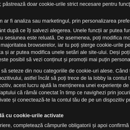
; păstrează doar cookie-urile strict necesare pentru funcț
m ar fi analiza sau marketingul, prin personalizarea prefer
t după ce îți salvezi alegerea. Unele funcții ar putea fun
 sesiunea este reluată. De asemenea, poți modifica modu
 majoritatea browserelor, iar tu poți șterge cookie-urile p
i ar putea modifica unele setări ale site-ului. Deși poți c
te posibil să vezi conținut și promoții mai puțin persona
e să seteze din nou categoriile de cookie-uri alese. Când 
pozitivului, astfel încât să poți trece de la lobby la contul 
pozitiv, acest lucru ajută la menținerea unei experiențe d
faptului că rămâi conectat în timp ce navighezi prin jocur
tivate și conectează-te la contul tău de pe un dispozitiv p
dă cu cookie-urile activate
riere, completează câmpurile obligatorii și apoi confirmă 