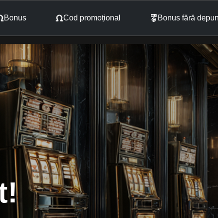
Bonus
Cod promoțional
Bonus fără depu
t!