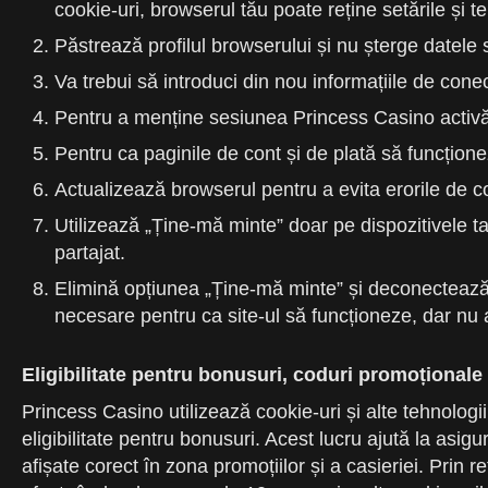
cookie-uri, browserul tău poate reține setările și
Păstrează profilul browserului și nu șterge datele s
Va trebui să introduci din nou informațiile de cone
Pentru a menține sesiunea Princess Casino activă, 
Pentru ca paginile de cont și de plată să funcțione
Actualizează browserul pentru a evita erorile de c
Utilizează „Ține-mă minte” doar pe dispozitivele t
partajat.
Elimină opțiunea „Ține-mă minte” și deconectează-t
necesare pentru ca site-ul să funcționeze, dar nu a
Eligibilitate pentru bonusuri, coduri promoționale 
Princess Casino utilizează cookie-uri și alte tehnologi
eligibilitate pentru bonusuri. Acest lucru ajută la asig
afișate corect în zona promoțiilor și a casieriei. Prin 