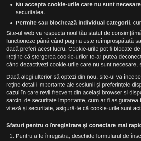
Nu accepta cookie-urile care nu sunt necesare
securitatea.
Permite sau blochează individual categorii
, cu
Site-ul web va respecta noul tău statut de consimțămân
funcționeze până când pagina este reîmprospătată sau
dacă preferi acest lucru. Cookie-urile pot fi blocate de
Reține că ștergerea cookie-urilor te-ar putea deconecta ș
când dezactivezi cookie-urile care nu sunt necesare, es
Dacă alegi ulterior să optezi din nou, site-ul va încep
reține detalii importante ale sesiunii și preferințele dis
cazul în care revii frecvent din același browser și dis
sarcini de securitate importante, cum ar fi asigurarea 
viteză și securitate, asigură-te că cookie-urile sunt ac
Sfaturi pentru o înregistrare și conectare mai rapi
Pentru a te înregistra, deschide formularul de însc