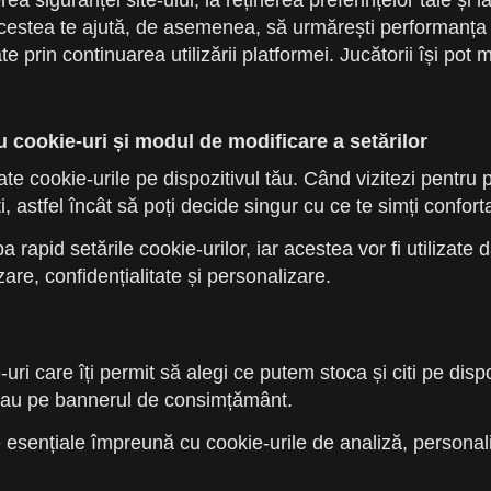
rea siguranței site-ului, la reținerea preferințelor tale și 
acestea te ajută, de asemenea, să urmărești performanța și
ate prin continuarea utilizării platformei. Jucătorii își po
cookie-uri și modul de modificare a setărilor
zate cookie-urile pe dispozitivul tău. Când vizitezi pentr
i, astfel încât să poți decide singur cu ce te simți conforta
 rapid setările cookie-urilor, iar acestea vor fi utilizate 
zare, confidențialitate și personalizare.
ri care îți permit să alegi ce putem stoca și citi pe dispoz
ol sau pe bannerul de consimțământ.
esențiale împreună cu cookie-urile de analiză, personaliz