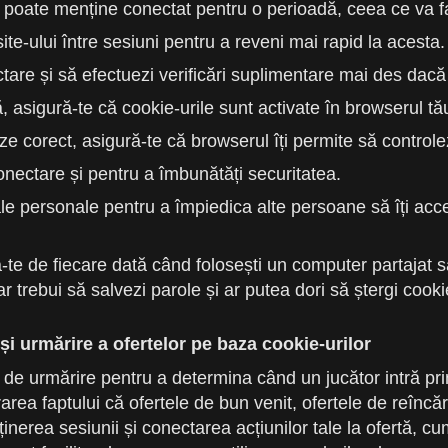
 te poate menține conectat pentru o perioadă, ceea ce va 
ite-ului între sesiuni pentru a reveni mai rapid la acesta.
ctare și să efectuezi verificări suplimentare mai des dacă 
asigură-te că cookie-urile sunt activate în browserul tă
ze corect, asigură-te că browserul îți permite să controlez
onectare și pentru a îmbunătăți securitatea.
ale personale pentru a împiedica alte persoane să îți ac
e de fiecare dată când folosești un computer partajat sau 
r trebui să salvezi parole și ar putea dori să ștergi cooki
și urmărire a ofertelor pe baza cookie-urilor
i de urmărire pentru a determina când un jucător intră pri
urarea faptului că ofertele de bun venit, ofertele de reînc
reținerea sesiunii și conectarea acțiunilor tale la ofertă, 