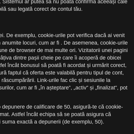
n. Sistemul ar putea să nu poată confirma aceeași cale
ilă sau legată corect de contul tău.
i. De exemplu, cookie-urile pot verifica dacă ai venit
n anumite locuri, cum ar fi . De asemenea, cookie-urile
iune de browser de mai multe ori. Vizitatorii unei pagini
âțiva dintre pașii cheie pe care îi acoperă de obicei
l încât bonusul să poată fi acordat și urmărit corect,
 faptul că oferta este valabilă pentru tipul de cont,
ăscumpărării. Link-urile fac clic și sesiunile la
r, cum ar fi „în așteptare”, „activ” și „finalizat”, pot
depunere de calificare de 50, asigură-te că cookie-
tomat. Astfel încât echipa să se poată asigura că
 și suma exactă a depunerii (de exemplu, 50).