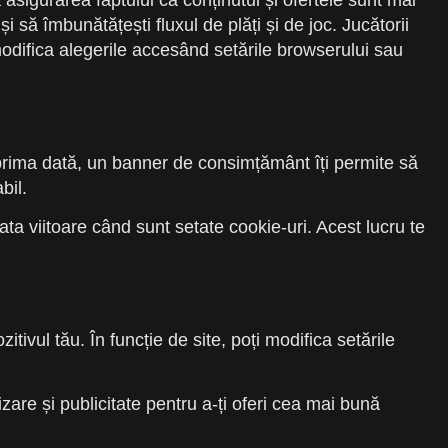
la asigurarea faptului că conținutul și ofertele sunt mai
 să îmbunătățești fluxul de plăți și de joc. Jucătorii
t modifica alegerile accesând setările browserului sau
u prima dată, un banner de consimțământ îți permite să
bil.
data viitoare când sunt setate cookie-uri. Acest lucru te
itivul tău. În funcție de site, poți modifica setările
are și publicitate pentru a-ți oferi cea mai bună