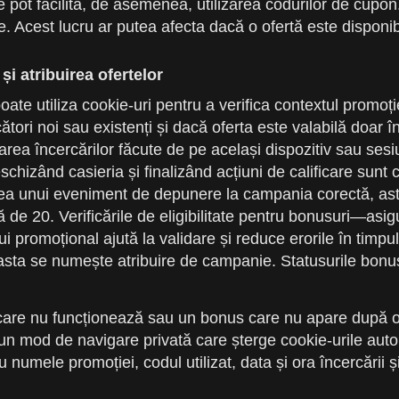
 pot facilita, de asemenea, utilizarea codurilor de cupo
. Acest lucru ar putea afecta dacă o ofertă este disponib
i atribuirea ofertelor
te utiliza cookie-uri pentru a verifica contextul promoție
tori noi sau existenți și dacă oferta este valabilă doar î
tarea încercărilor făcute de pe același dispozitiv sau ses
chizând casieria și finalizând acțiuni de calificare sunt c
ea unui eveniment de depunere la campania corectă, astfe
 20. Verificările de eligibilitate pentru bonusuri—asigură
promoțional ajută la validare și reduce erorile în timpul r
a se numește atribuire de campanie. Statusurile bonusurilo
are nu funcționează sau un bonus care nu apare după o 
ntr-un mod de navigare privată care șterge cookie-urile au
 numele promoției, codul utilizat, data și ora încercării