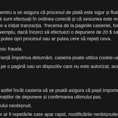
ntru a se asigura că procesul de plată este sigur și flui
 sunt efectuați în ordinea corectă și că sesiunea este rea
e a inițiat tranzacția. Trecerea de la paginile casieriei, 
e exemplu, dacă încerci să efectuezi o depunere de 20 $ sa
 putea opri procesul sau ar putea cere să repeți ceva.
resc frauda.
nță împotriva deturnării, casieria poate utiliza cookie-u
 pe o pagină sau un dispozitiv care nu este autorizat, ace
, astfel încât casieria să se poată asigura că pașii importa
ațiilor de depunere și confirmarea ultimului pas.
ului neobișnuit.
 ar fi repetările care apar rapid, modificările neobișnuit